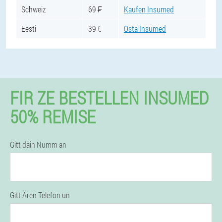
Schweiz
69 ₣
Kaufen Insumed
Eesti
39 €
Osta Insumed
FIR ZE BESTELLEN INSUMED
50% REMISE
Gitt däin Numm an
Gitt Ären Telefon un