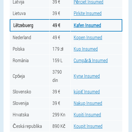
Latvija
39 €
Pērciet Insumed
Lietuva
39 €
Pirkite Insumed
Lëtzebuerg
49 €
Kafen Insumed
Nederland
49 €
Kopen Insumed
Polska
179 zł
Kup Insumed
România
159 L
Cumpără Insumed
3790
Србија
Купи Insumed
din
Slovensko
39 €
kúpiť Insumed
Slovenija
39 €
Nakup Insumed
Hrvatska
299 Kn
Kupiti Insumed
Česká republika
890 Kč
Koupit Insumed