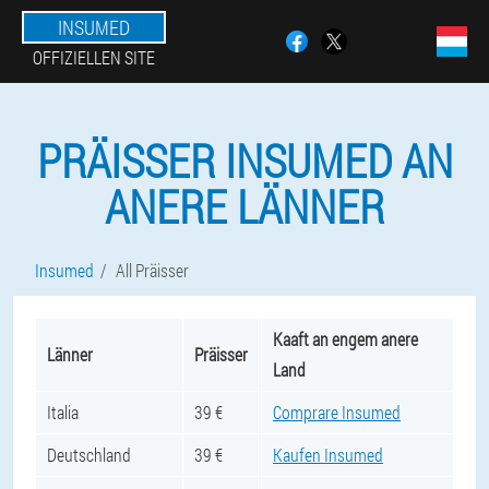
INSUMED
OFFIZIELLEN SITE
PRÄISSER INSUMED AN
ANERE LÄNNER
Insumed
All Präisser
Kaaft an engem anere
Länner
Präisser
Land
Italia
39 €
Comprare Insumed
Deutschland
39 €
Kaufen Insumed