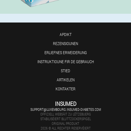
APDIKT
REZENSIOUNEN
ERLIEFNES ERWEIDERUNG
INSTRUKTIOUNE FIR DE GEBRAUCH
STIED
ARTIKELEN
KONTAKTER
INSUMED
SUPPORT@LUXEMBOURG.INSUMED-DIABETES.COM
OFFIZIELL WEBSÄIT ZU LËTZEBUERG
STABILISÉIERT BLUTTZOCKERSPIGEL
ORIGINAL PRODUKT
2026 © ALL RECHTER RESERVÉIERT