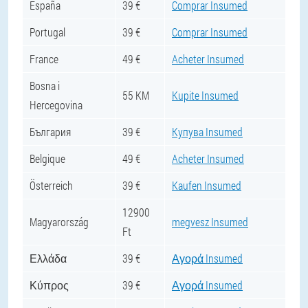
España
39 €
Comprar Insumed
Portugal
39 €
Comprar Insumed
France
49 €
Acheter Insumed
Bosna i
55 KM
Kupite Insumed
Hercegovina
България
39 €
Купува Insumed
Belgique
49 €
Acheter Insumed
Österreich
39 €
Kaufen Insumed
12900
Magyarország
megvesz Insumed
Ft
Ελλάδα
39 €
Αγορά Insumed
Κύπρος
39 €
Αγορά Insumed