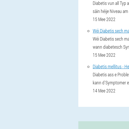
Diabetis vun all Typ 
säin héije Niveau am
15 Mee 2022
Wéi Diabetis sech m
Wéi Diabetis sech ma
wann diabetesch Sym
15 Mee 2022
Diabetis mellitus -
Diabetis ass e Proble
kann d'Symptomer e
14 Mee 2022