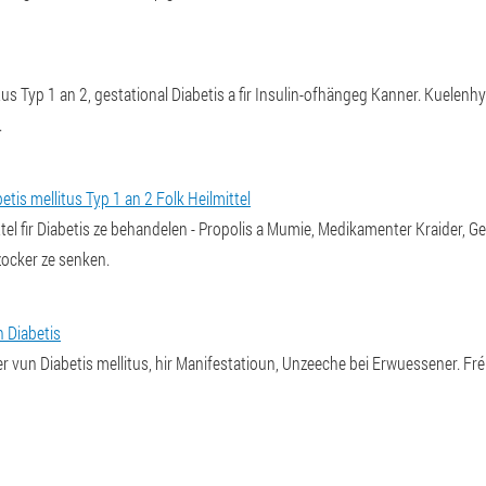
litus Typ 1 an 2, gestational Diabetis a fir Insulin-ofhängeg Kanner. Kuelenhy
.
tis mellitus Typ 1 an 2 Folk Heilmittel
el fir Diabetis ze behandelen - Propolis a Mumie, Medikamenter Kraider, Ge
zocker ze senken.
 Diabetis
 vun Diabetis mellitus, hir Manifestatioun, Unzeeche bei Erwuessener. Fré