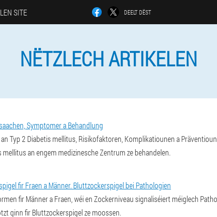
LEN SITE
DEELT DËST
NËTZLECH ARTIKELEN
 Ursaachen, Symptomer a Behandlung
n Typ 2 Diabetis mellitus, Risikofaktoren, Komplikatiounen a Präventioun
is mellitus an engem medizinesche Zentrum ze behandelen.
pigel fir Fraen a Männer. Bluttzockerspigel bei Pathologien
ormen fir Männer a Fraen, wéi en Zockerniveau signaliséiert méiglech Patho
t ginn fir Bluttzockerspigel ze moossen.