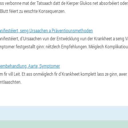
ass verbonne mat der Tatsaach datt de Kierper Glukos net absorbéiert oder 
 Blutt féiert zu eeschte Konsequenzen.
anifestéiert, seng Ursaachen a Präventiounsmethoden
nifestéiert, d'Ursaachen vun der Entwécklung vun der Krankheet a seng V
ptomer festgestallt ginn: nëtzlech Empfehlungen. Méiglech Komplikatiou
 Heembehandlung, Aarte, Symptomer
m fir vill Leit. Et ass onméiglech fir d'Krankheet komplett lass ze ginn, a
ntlaaschten.