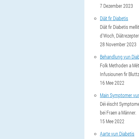
7 Dezember 2023
Diät fir Diabetis
Diät fir Diabetis mel
d'Woch, Diätrezepter
28 November 2023
Behandlung vun Diabe
Folk Methoden a Mëtt
Infusiounen fir Blutt
16 Mee 2022
Main Symptomer vun
Déi éischt Symptomer
bei Fraen a Männer.
15 Mee 2022
Aarte vun Diabetis