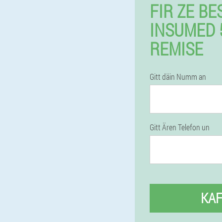
FIR ZE B
INSUMED 
REMISE
Gitt däin Numm an
Gitt Ären Telefon un
KA