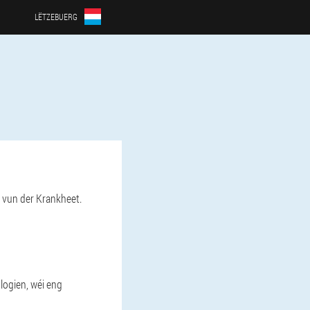
LËTZEBUERG
 vun der Krankheet.
logien, wéi eng