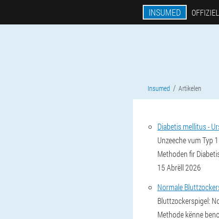
INSUMED
OFFIZIEL
Insumed
Artikelen
Diabetis mellitus -
Unzeeche vum Typ 1 a
Methoden fir Diabet
15 Abrëll 2026
Normale Bluttzockers
Bluttzockerspigel: N
Methode kënne benotz