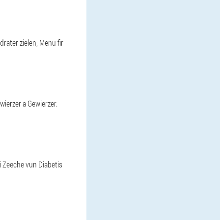
drater zielen, Menu fir
wierzer a Gewierzer.
i Zeeche vun Diabetis