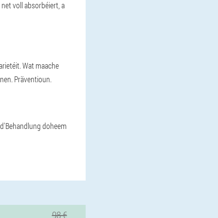
net voll absorbéiert, a
arietéit. Wat maache
nen. Präventioun.
wer d'Behandlung doheem
98 €